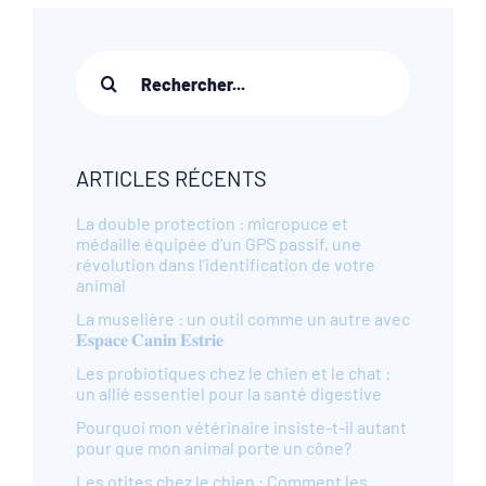
Recherche
sur
le
site
:
ARTICLES RÉCENTS
La double protection : micropuce et
médaille équipée d’un GPS passif, une
révolution dans l’identification de votre
animal
La muselière : un outil comme un autre avec
𝐄𝐬𝐩𝐚𝐜𝐞 𝐂𝐚𝐧𝐢𝐧 𝐄𝐬𝐭𝐫𝐢𝐞
Les probiotiques chez le chien et le chat :
un allié essentiel pour la santé digestive
Pourquoi mon vétérinaire insiste-t-il autant
pour que mon animal porte un cône?
Les otites chez le chien : Comment les