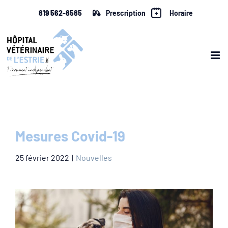
Skip
819 562-8585
Prescription
Horaire
to
content
Mesures Covid-19
25 février 2022
|
Nouvelles