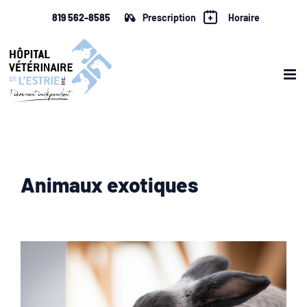
Skip
819 562-8585
Prescription
Horaire
to
content
Animaux exotiques