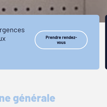
urgences
ux
Prendre rendez-
vous
ne générale