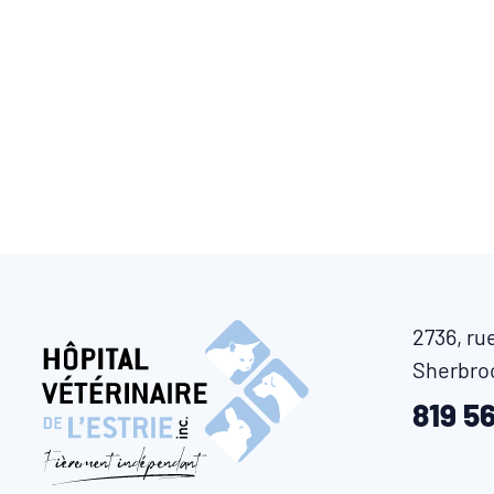
2736, rue
Sherbro
819 5