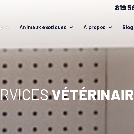
819 5
es
Animaux exotiques
À propos
Blog
RVICES
VÉTÉRINAI