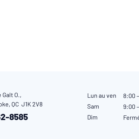
 Galt O.,
Lun au ven
8:00 
oke, QC J1K 2V8
Sam
9:00 –
62-8585
Dim
Ferm