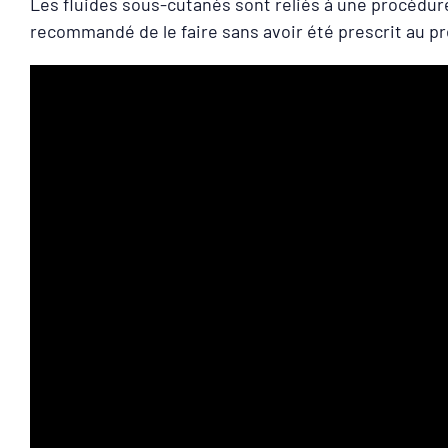
Les fluides sous-cutanés sont reliés à une procédure 
recommandé de le faire sans avoir été prescrit au pr