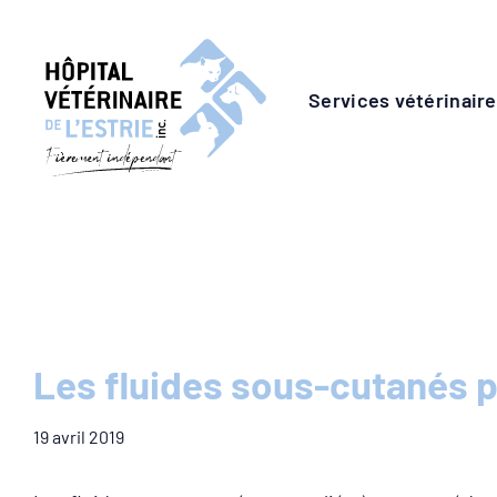
Skip
to
content
Services vétérinair
Les fluides sous-cutanés po
19 avril 2019