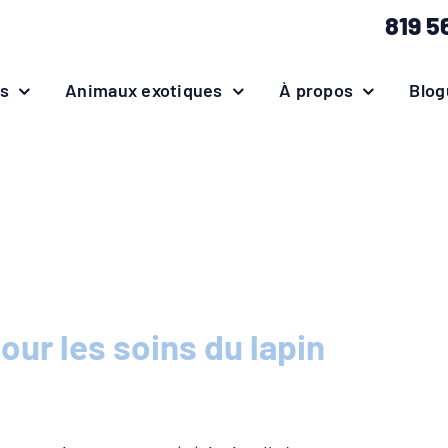
819 5
es
Animaux exotiques
À propos
Blog
ur les soins du lapin