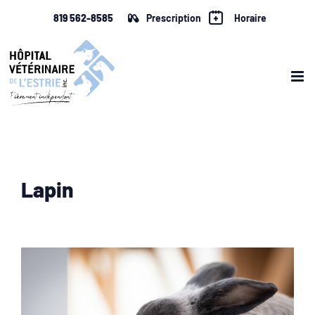
Skip
819 562-8585
Prescription
Horaire
to
content
Lapin